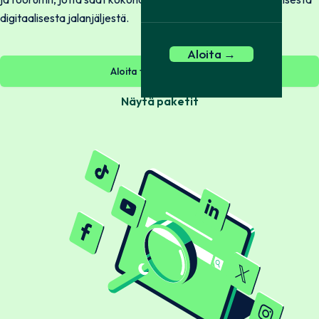
digitaalisesta jalanjäljestä.
Aloita →
Aloita tarkistus nyt →
Näytä paketit