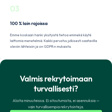
03
100 % lain rajoissa
Emme koskaan hanki yksityistä tietoa emmekä käytä
laittomia menetelmiä. Kaikki perustuu julkisesti saatavilla
oleviin lähteisiin ja on GDPR:n mukaista.
Valmis rekrytoimaan
turvallisesti?
Aloita minuuteissa. Ei sitoutumista, ei asennuksia —
vain turvallisempia rekrytointeja.
Norsk
English