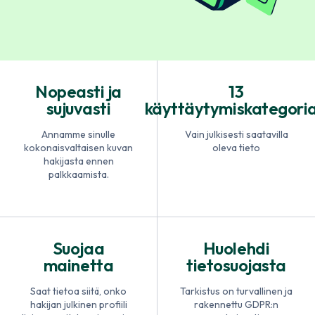
Nopeasti ja
13
sujuvasti
käyttäytymiskategori
Annamme sinulle
Vain julkisesti saatavilla
kokonaisvaltaisen kuvan
oleva tieto
hakijasta ennen
palkkaamista.
Suojaa
Huolehdi
mainetta
tietosuojasta
Saat tietoa siitä, onko
Tarkistus on turvallinen ja
hakijan julkinen profiili
rakennettu GDPR:n