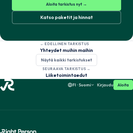
Aloita tarkistus nyt →
Katso paketit ja hinnat
Svenska
English
← EDELLINEN TARKISTUS
Dansk
English
Yhteydet muihin maihin
Näytä kaikki tarkistukset
Suomi
English
SEURAAVA TARKISTUS →
Liiketoimintaedut
FI · Suomi
Kirjaudu
Aloita