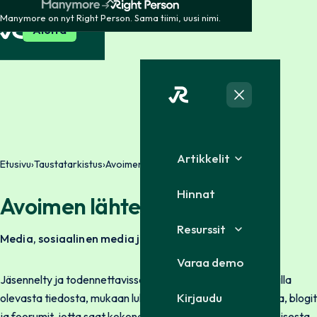
Manymore on nyt Right Person. Sama tiimi, uusi nimi.
Aloita
Artikkelit
Etusivu
›
Taustatarkistus
›
Avoimen lähteen kartoitus
Hinnat
Avoimen lähteen kartoitus
Resurssit
Media, sosiaalinen media ja foorumit
Varaa demo
Jäsennelty ja todennettavissa oleva haku julkisesti saatavilla
Kirjaudu
olevasta tiedosta, mukaan lukien uutiset, sosiaalinen media, blogit
ja foorumit, jotta saat kokonaisvaltaisen kuvan hakijan julkisesta