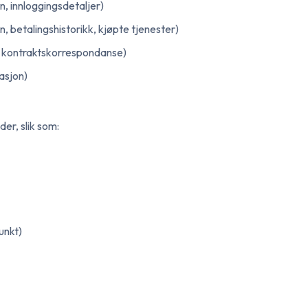
n, innloggingsdetaljer)
, betalingshistorikk, kjøpte tjenester)
g kontraktskorrespondanse)
asjon)
er, slik som:
unkt)