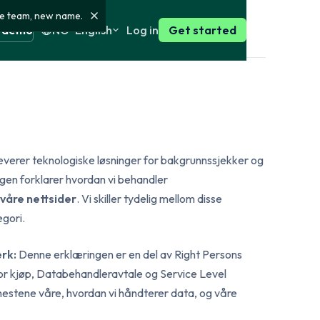
e team, new name.
Log in
a demo
NO · English
Get started
rsk
English
Customer stories
 for the
How our customers use Right
Person
enska
English
t
Press
ation check
) leverer teknologiske løsninger for bakgrunnssjekker og
 and private
Press coverage, press
nce and activity
materials and contact
gen forklarer hvordan vi behandler
ests
Find the right Bundle
våre nettsider
. Vi skiller tydelig mellom disse
tcies and the
nsk
English
Choose a ready-made
iness register
System status
egori.
bundle, or build your own
GDPR and
Real-time platform status
with exactly the checks
ks and finance
you need.
rk:
Denne erklæringen er en del av Right Persons
omi
English
ce search
Build your own check
for kjøp, Databehandleravtale og Service Level
ch in selected
stene våre, hvordan vi håndterer data, og våre
See Bundles
d certificate