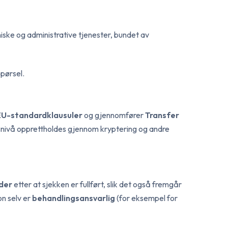
ske og administrative tjenester, bundet av
spørsel.
EU-standardklausuler
og gjennomfører
Transfer
sesnivå opprettholdes gjennom kryptering og andre
der
etter at sjekken er fullført, slik det også fremgår
n selv er
behandlingsansvarlig
(for eksempel for