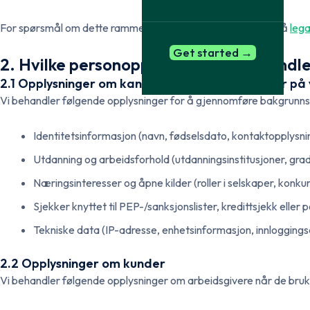
Obtained with 
Open source search
Media, social media and forums
and purpose le
For spørsmål om dette rammeverket kan du kontakte oss på
leg
Verification of education
Reference ch
The diploma portal and
Structured dig
Get started →
2. Hvilke personopplysninger vi behandl
international institutions
2.1 Opplysninger om kandidater (databehandler på
Vi behandler følgende opplysninger for å gjennomføre bakgrunns
Identitetsinformasjon (navn, fødselsdato, kontaktopplysn
Utdanning og arbeidsforhold (utdanningsinstitusjoner, grader,
Næringsinteresser og åpne kilder (roller i selskaper, konk
Sjekker knyttet til PEP-/sanksjonslister, kredittsjekk eller p
Tekniske data (IP-adresse, enhetsinformasjon, innloggingsa
2.2 Opplysninger om kunder
Vi behandler følgende opplysninger om arbeidsgivere når de bruk