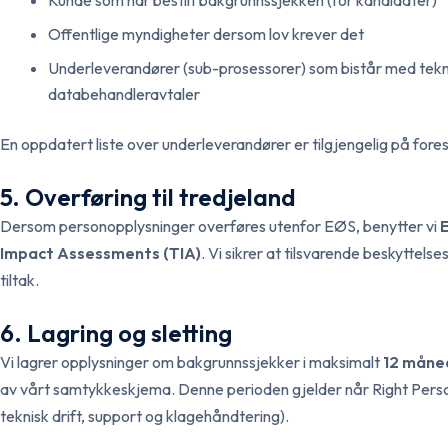
Kunde som har bestilt bakgrunnssjekken (for kandidater)
Offentlige myndigheter dersom lov krever det
Underleverandører (sub-prosessorer) som bistår med tekni
databehandleravtaler
En oppdatert liste over underleverandører er tilgjengelig på fore
5. Overføring til tredjeland
Dersom personopplysninger overføres utenfor EØS, benytter vi
Impact Assessments (TIA)
. Vi sikrer at tilsvarende beskyttel
tiltak.
6. Lagring og sletting
Vi lagrer opplysninger om bakgrunnssjekker i maksimalt
12 måne
av vårt samtykkeskjema. Denne perioden gjelder når Right Perso
teknisk drift, support og klagehåndtering).