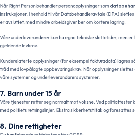
Når Right Person behandler personopplysninger som
databehan
instruksjoner. I henhold til vår Databehandleravtale (DPA) slette
er avsluttet, med mindre arbeidsgiver ber om kortere lagring.
Våre underleverandører kan ha egne tekniske slettetider, men er ko
gjeldende lovkrav.
Kunderelaterte opplysninger (for eksempel fakturadata) lagres så
tråd med lovpålagte oppbevaringskrav. Når opplysninger slettes e
våre systemer og underleverandørers systemer.
7. Barn under 15 år
Våre tjenester retter seg normalt mot voksne. Ved politiattester k
med politiets retningslinjer. Ekstra sikkerhetstiltak og foresatt
8. Dine rettigheter
Du har følgende rettigheter etter GDPR: