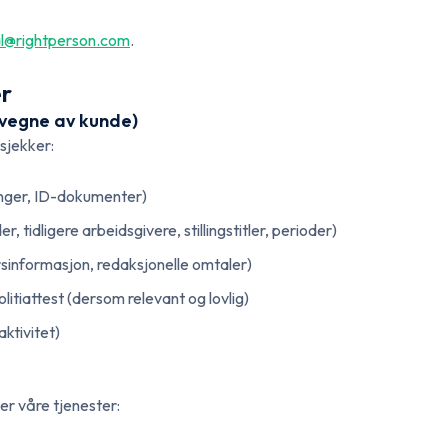
correct legal basis
tter
al@rightperson.com
.
eck
ital reference check
er
 vegne av kunde)
sjekker:
inger, ID-dokumenter)
 tidligere arbeidsgivere, stillingstitler, perioder)
ursinformasjon, redaksjonelle omtaler)
olitiattest (dersom relevant og lovlig)
ktivitet)
er våre tjenester: