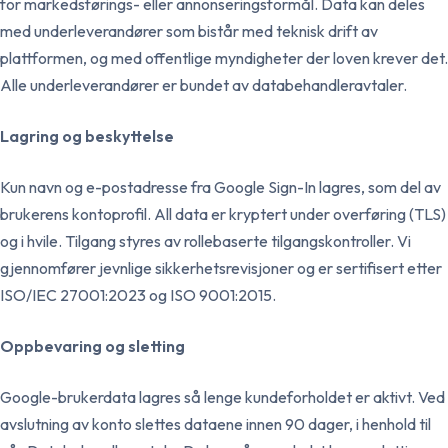
for markedsførings- eller annonseringsformål. Data kan deles
med underleverandører som bistår med teknisk drift av
plattformen, og med offentlige myndigheter der loven krever det.
Alle underleverandører er bundet av databehandleravtaler.
Lagring og beskyttelse
Kun navn og e-postadresse fra Google Sign-In lagres, som del av
brukerens kontoprofil. All data er kryptert under overføring (TLS)
og i hvile. Tilgang styres av rollebaserte tilgangskontroller. Vi
gjennomfører jevnlige sikkerhetsrevisjoner og er sertifisert etter
ISO/IEC 27001:2023 og ISO 9001:2015.
Oppbevaring og sletting
Google-brukerdata lagres så lenge kundeforholdet er aktivt. Ved
avslutning av konto slettes dataene innen 90 dager, i henhold til