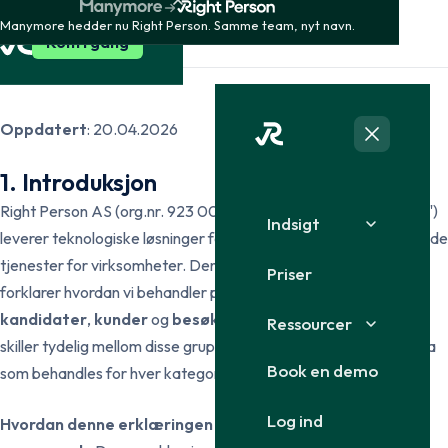
Persondatapolitik
Manymore hedder nu Right Person. Samme team, nyt navn.
Kom i gang
Oppdatert
: 20.04.2026
1. Introduksjon
Right Person AS (org.nr. 923 004 114) ("Right Person", "vi", "oss")
Indsigt
leverer teknologiske løsninger for bakgrunnssjekker og tilhørende
tjenester for virksomheter. Denne personvernerklæringen
Priser
forklarer hvordan vi behandler personopplysninger om
kandidater
,
kunder
og
besøkende på våre nettsider
. Vi
Ressourcer
skiller tydelig mellom disse gruppene for å vise hvilke typer data
Book en demo
som behandles for hver kategori.
Log ind
Hvordan denne erklæringen inngår i vårt juridiske