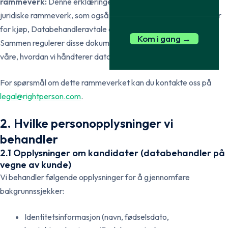
rammeverk:
Denne erklæringen er en del av Right Persons
juridiske rammeverk, som også inkluderer Vilkår for bruk, Vilkår
for kjøp, Databehandleravtale og Service Level Agreement.
Kom i gang →
Sammen regulerer disse dokumentene bruken av tjenestene
våre, hvordan vi håndterer data, og våre tjenesteforpliktelser.
For spørsmål om dette rammeverket kan du kontakte oss på
legal@rightperson.com
.
2. Hvilke personopplysninger vi
behandler
2.1 Opplysninger om kandidater (databehandler på
vegne av kunde)
Vi behandler følgende opplysninger for å gjennomføre
bakgrunnssjekker:
Identitetsinformasjon (navn, fødselsdato,