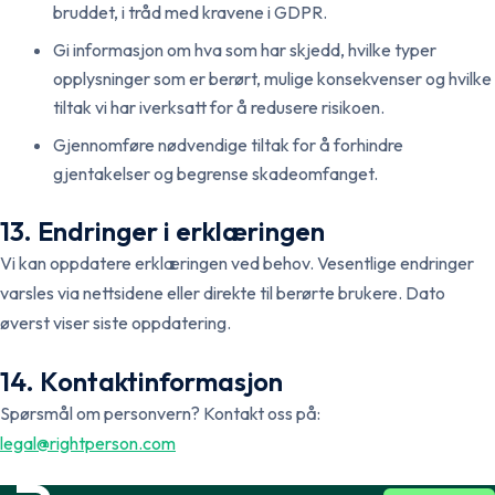
bruddet, i tråd med kravene i GDPR.
Gi informasjon om hva som har skjedd, hvilke typer
opplysninger som er berørt, mulige konsekvenser og hvilke
tiltak vi har iverksatt for å redusere risikoen.
Gjennomføre nødvendige tiltak for å forhindre
gjentakelser og begrense skadeomfanget.
Norsk
English
13. Endringer i erklæringen
Vi kan oppdatere erklæringen ved behov. Vesentlige endringer
Svenska
English
varsles via nettsidene eller direkte til berørte brukere. Dato
øverst viser siste oppdatering.
Dansk
English
14. Kontaktinformasjon
Spørsmål om personvern? Kontakt oss på:
legal@rightperson.com
Suomi
English