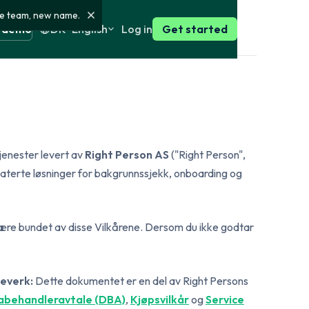
e team, new name.
Log in
a demo
DK · English
Get started
rsk
English
Customer stories
 for the
How our customers use Right
Person
enska
English
t
Press
ation check
tjenester levert av
Right Person AS
("Right Person",
 and private
Press coverage, press
nce and activity
materials and contact
elaterte løsninger for bakgrunnssjekk, onboarding og
ests
Find the right Bundle
tcies and the
nsk
English
Choose a ready-made
iness register
System status
bundle, or build your own
GDPR and
Real-time platform status
with exactly the checks
være bundet av disse Vilkårene. Dersom du ikke godtar
ks and finance
you need.
omi
English
ce search
Build your own check
ch in selected
meverk:
Dette dokumentet er en del av Right Persons
See Bundles
abehandleravtale (DBA)
,
Kjøpsvilkår
og
Service
d certificate