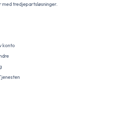
er med tredjepartsløsninger.
v konto
andre
g
 Tjenesten