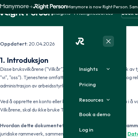
Terms of use
Manymore is now Right Person. Sam
Insights
Pricing
Resources
Book 
No
Blog
Help center
Articles about background
FAQs and guides
Oppdatert
: 20.04.2026
checks, GDPR and recruitment
platform
1. Introduksjon
Sv
Contact us
For procuremen
Identity verification
Country affili
Insights
Disse bruksvilkårene ("Vilkår") regulerer din tilgang til og bruk av 
Chat, email and phone
Guide for public
Verification via BankID
Foreign reside
procurement
"vi", "oss"). Tjenestene omfatter vår nettside, applikasjoner og r
Previous names check
Business inter
Pricing
administrasjon av arbeidsstyrke (samlet kalt "Tjenesten").
Record of previous legal names
Roles, bankrup
Da
from the National Population
About Right Person
Security
Norwegian bus
Company, team and history
Certifications, 
Register
Resources
Credit check
Ved å opprette en konto eller bruke Tjenesten samtykker du i å 
privacy
Payment remar
Employment history
Vilkårene, skal du ikke bruke Tjenesten.
Position, period and employer
Su
Book a demo
Specific sour
Targeted sear
CV gap check
Hvordan dette dokumentet passer inn i vårt juridiske ram
Periods without registered
sources
Log in
employment
juridiske rammeverk, sammen med
Personvernerklæring
,
Dat
Criminal recor