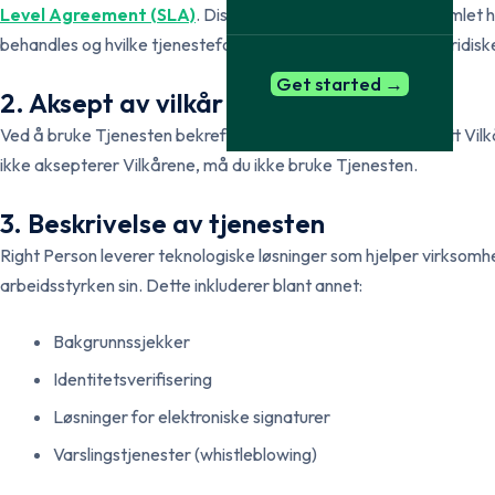
Obtained with 
Open source search
Level Agreement (SLA)
. Disse dokumentene regulerer samlet 
Media, social media and forums
and purpose le
behandles og hvilke tjenesteforpliktelser som gjelder. For juridis
Verification of education
Reference ch
The diploma portal and
Structured dig
Get started →
2. Aksept av vilkår
international institutions
Ved å bruke Tjenesten bekrefter du at du har lest og forstått Vi
ikke aksepterer Vilkårene, må du ikke bruke Tjenesten.
3. Beskrivelse av tjenesten
Right Person leverer teknologiske løsninger som hjelper virksomh
arbeidsstyrken sin. Dette inkluderer blant annet:
Bakgrunnssjekker
Identitetsverifisering
Løsninger for elektroniske signaturer
Varslingstjenester (whistleblowing)