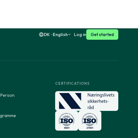
Suomi
English
DK · English
Log in
Get started
CERTIFICATIONS
 Person
rogramme