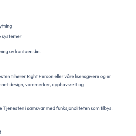
nytning
re systemer
ning av kontoen din.
sten tilhører Right Person eller våre lisensgivere og er
 annet design, varemerker, opphavsrett og
uke Tjenesten i samsvar med funksjonaliteten som tilbys.
d