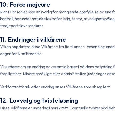
10. Force majeure
Right Person er ikke ansvarlig for manglende oppfyllelse av sine f
kontroll, herunder naturkatastrofer, krig, terror, myndighetspålegg
tredjepartsleverandører.
11. Endringer i vilkårene
Vi kan oppdatere disse Vilkårene fra tid til annen. Vesentlige endr
dager før ikrafttredelse.
Vi vurderer om en endring er vesentlig basert på dens betydning f
forpliktelser. Mindre språklige eller administrative justeringer ans
Ved fortsatt bruk etter endring anses Vilkårene som akseptert.
12. Lovvalg og tvisteløsning
Disse Vilkårene er underlagt norsk rett. Eventuelle tvister skal beh