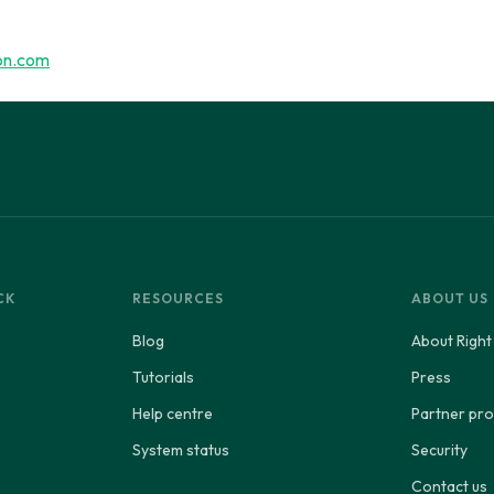
on.com
CK
RESOURCES
ABOUT US
Blog
About Right
Tutorials
Press
Help centre
Partner p
System status
Security
Contact us