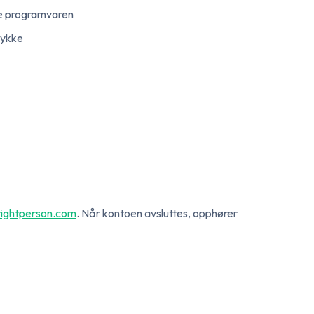
re programvaren
tykke
ightperson.com
. Når kontoen avsluttes, opphører