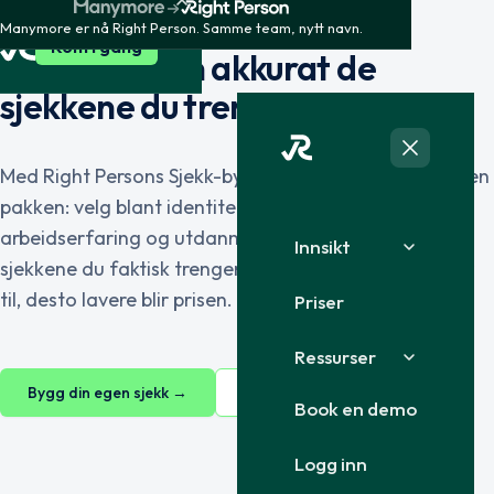
BYGG DIN EGEN SJEKK
Manymore er nå Right Person. Samme team, nytt navn.
Kom i gang
Sett sammen akkurat de
sjekkene du trenger
Med Right Persons Sjekk-bygger setter du selv sammen
pakken: velg blant identitet, økonomi, omdømme,
arbeidserfaring og utdannelse, og betal kun for
Innsikt
sjekkene du faktisk trenger. Jo flere sjekker du legger
til, desto lavere blir prisen.
Priser
Ressurser
Bygg din egen sjekk →
Se pakker
Book en demo
Logg inn