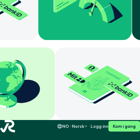
Norsk
English
Svenska
English
Dansk
English
Suomi
English
NO · Norsk
Logg inn
Kom i gang