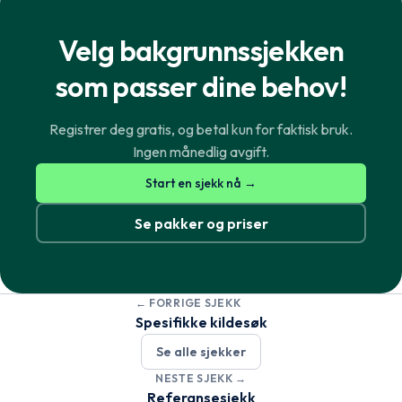
Velg bakgrunnssjekken
som passer dine behov!
Registrer deg gratis, og betal kun for faktisk bruk.
Ingen månedlig avgift.
Norsk
English
Start en sjekk nå →
Se pakker og priser
Svenska
English
← FORRIGE SJEKK
Dansk
English
Spesifikke kildesøk
Se alle sjekker
Suomi
English
NESTE SJEKK →
Referansesjekk