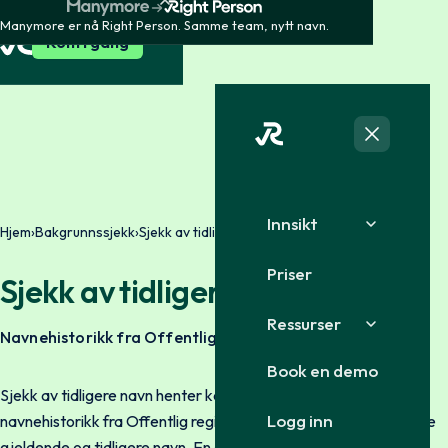
Manymore er nå Right Person. Samme team, nytt navn.
Kom i gang
Innsikt
Hjem
›
Bakgrunnssjekk
›
Sjekk av tidligere navn
Priser
Sjekk av tidligere navn
Ressurser
Navnehistorikk fra Offentlig Register
Book en demo
Sjekk av tidligere navn henter kandidatens fullstendige
Logg inn
navnehistorikk fra Offentlig register. Du får en oversikt over alle
gjeldende og tidligere navn. En enkel måte å sikre at