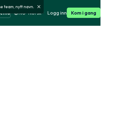
 team, nytt navn.
Logg inn
demo
NO · Norsk
Kom i gang
English
Kundehistorier
ger for
Slik bruker kundene våre Right
Person
ka
English
Presse
l andre land
ffentlige og
Presseomtale, pressemateriell
hold og aktivitet
og kontakt
esser
Finn riktig pakke
rser og Brønnøysund
k
English
Velg en ferdig pakke,
Systemstatus
eller bygg din egen med
 GDPR og
Sanntidsstatus for
akkurat de sjekkene du
rkninger og
plattformen
trenger.
English
desøk
Bygg din egen sjekk
 utvalgte kilder
Se pakker
 korrekt hjemmel og