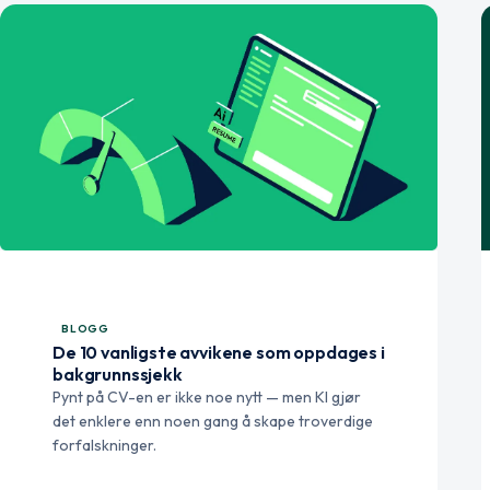
BLOGG
De 10 vanligste avvikene som oppdages i
bakgrunnssjekk
Pynt på CV-en er ikke noe nytt — men KI gjør
det enklere enn noen gang å skape troverdige
forfalskninger.