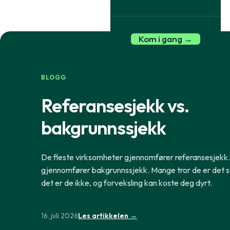
Medier, sosiale medier og fora
formålsbrev
Verifisering av utdanning
Referansesje
Vitnemålsportalen og
Strukturert di
internasjonale institusjoner
Kom i gang →
BLOGG
Referansesjekk vs.
bakgrunnssjekk
De fleste virksomheter gjennomfører referansesjekk
gjennomfører bakgrunnssjekk. Mange tror de er det
det er de ikke, og forveksling kan koste deg dyrt.
16. juli 2026
Les artikkelen →