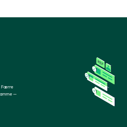
kk
gital referansesjekk
. Færre
 samme —