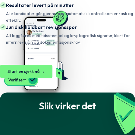
Resultater levert på minutter
Alle kandidater går gjennom en automatisk kontroll som er rask og
effektiv.
Juridisk holdbart revisjonsspor
Alt loggføres med tidsstempel og kryptografisk signatur, klart for
internrevisjon og dokumentasjonskrav.
Start en sjekk nå →
Slik virker det