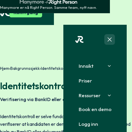
Manymore er nå Right Person. Samme team, nytt navn.
Kom i gang
Innsikt
Hjem
›
Bakgrunnssjekk
›
Identitetskontroll
Priser
Identitetskontroll
Ressurser
Verifisering via BankID eller dokumentbasert verifisering
Book en demo
Identitetskontroll er selve fundamentet i en bakgrunnssjekk. Vi
Logg inn
verifiserer at kandidaten er den de sier de er raskt og digitalt ved
hjelp av BankID eller dokumentbasert verifisering.