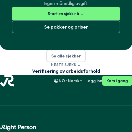
Ingen månedlig avgift.
Start en sjekk nå →
Svenska
English
Se pakker og priser
Dansk
English
Se alle sjekker
Suomi
English
NESTE SJEKK →
Verifisering av arbeidsforhold
NO · Norsk
Logg inn
Kom i gang