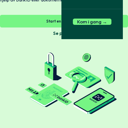
Start en sjekk nå →
Kom i gang →
Se pakker