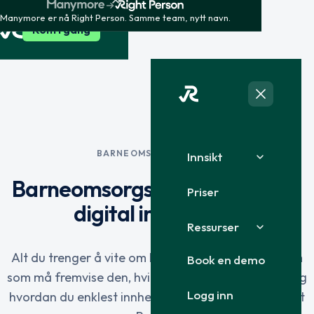
Manymore er nå Right Person. Samme team, nytt navn.
Kom i gang
BARNEOMSORGSATTEST
Innsikt
Barneomsorgsattest: guide og
Priser
digital innhenting
Ressurser
Alt du trenger å vite om barneomsorgsattest: hvem
Book en demo
som må fremvise den, hvilke lovbrudd den dekker, og
Logg inn
hvordan du enklest innhenter den digitalt med Right