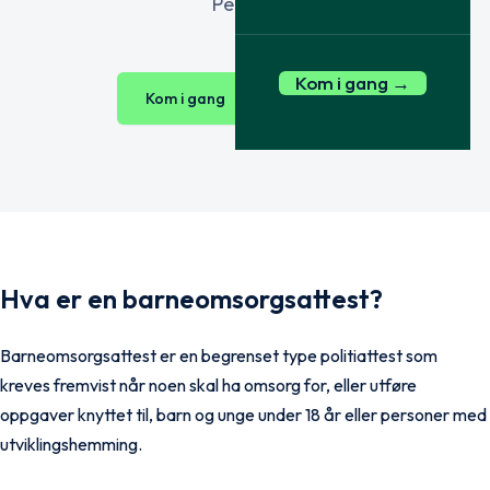
Person.
Kom i gang →
Kom i gang
Se priser
Hva er en barneomsorgsattest?
Barneomsorgsattest er en begrenset type politiattest som
kreves fremvist når noen skal ha omsorg for, eller utføre
oppgaver knyttet til, barn og unge under 18 år eller personer med
utviklingshemming.