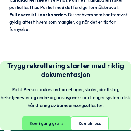
Kandidaten søker selv hos Politiet.
Kandidaten søker
politiattest hos Politiet med det ferdige formålsbrevet.
Full oversikt i dashbordet.
Du ser hvem som har fremvist
gyldig attest, hvem som mangler, og når det er tid for
fornyelse.
Norsk
English
Trygg rekruttering starter med riktig
Svenska
dokumentasjon
English
Right Person brukes av barnehager, skoler, idrettslag,
Dansk
English
helsetjenester og andre organisasjoner som trenger systematisk
håndtering av barneomsorgsattester.
Suomi
English
Kom i gang gratis
Kontakt oss