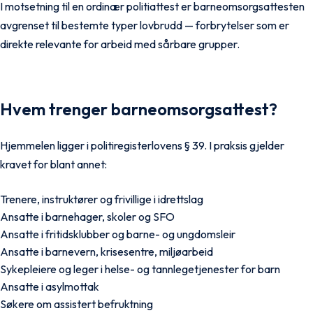
I motsetning til en ordinær politiattest er barneomsorgsattesten
avgrenset til bestemte typer lovbrudd — forbrytelser som er
direkte relevante for arbeid med sårbare grupper.
Hvem trenger barneomsorgsattest?
Hjemmelen ligger i
politiregisterlovens § 39
. I praksis gjelder
kravet for blant annet:
Trenere, instruktører og frivillige i idrettslag
Ansatte i barnehager, skoler og SFO
Ansatte i fritidsklubber og barne- og ungdomsleir
Ansatte i barnevern, krisesentre, miljøarbeid
Sykepleiere og leger i helse- og tannlegetjenester for barn
Ansatte i asylmottak
Søkere om assistert befruktning