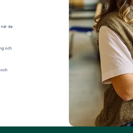
 när de
ing och
 och