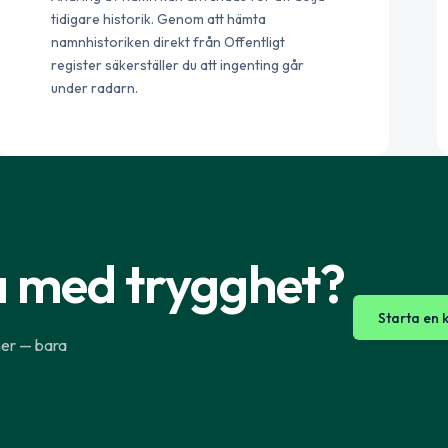
tidigare historik. Genom att hämta
namnhistoriken direkt från Offentligt
register säkerställer du att ingenting går
under radarn.
a med trygghet?
Starta en 
ner — bara