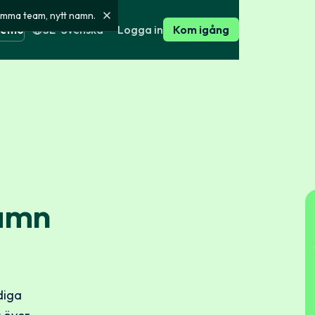
amma team, nytt namn.
Logga in
demo
SE · Svenska
Kom igång
sk
English
Kundhistorier
för
Så här använder våra kunder
Right Person
nska
English
Press
andra länder
ffentlig och
Pressomtal, pressmaterial och
e och aktivitet
ng
kontakt
sen
Hitta rätt paket
ser och
sk
English
Välj ett färdigt paket,
namn
Systemstatus
eller bygg ditt eget med
GDPR och
Realtidsstatus för plattformen
exakt de kontroller du
l
ärkningar och
behöver.
mi
English
Bygg din egen kontroll
ökning
i utvalda källor
diga
Se paket
gisterutdrag