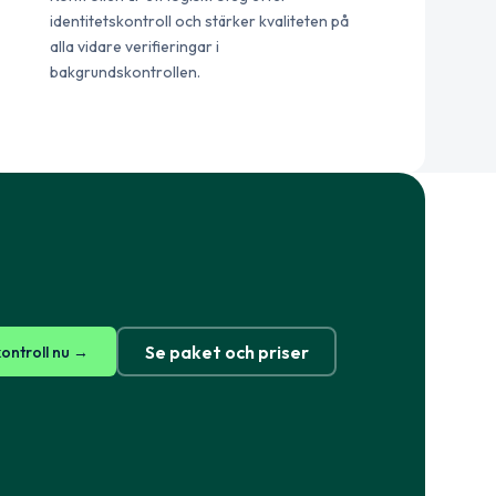
identitetskontroll och stärker kvaliteten på
alla vidare verifieringar i
bakgrundskontrollen.
Norsk
English
Se paket och priser
kontroll nu →
Svenska
English
Dansk
English