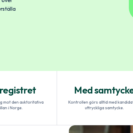
t över
korrekt lagstöd och
rställa
oll
igital
oll
registret
Med samtyck
g mot den auktoritativa
Kontrollen görs alltid med kandida
llan i Norge.
uttryckliga samtycke.