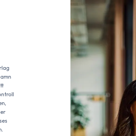
rlag
 namn
tt
ntroll
en,
ger
ises
n.