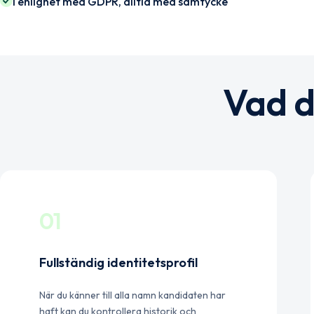
I enlighet med GDPR, alltid med samtycke
Vad d
01
Fullständig identitetsprofil
När du känner till alla namn kandidaten har
haft kan du kontrollera historik och