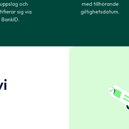
l uppslag och
med tillhörande
ifierar sig via
giltighetsdatum.
BankID.
vi