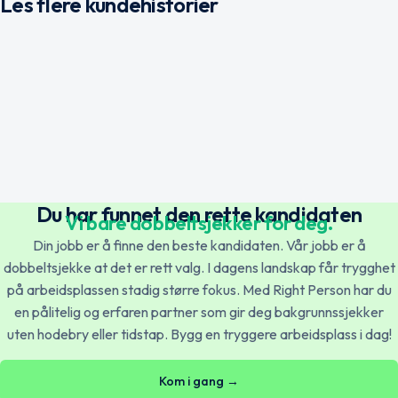
Les flere kundehistorier
Hjemmelegene fikk effektive
bakgrunnssjekker med Right Person
Hvordan Nordland fylkeskommune setter
sikkerhet på agendaen
Les mer →
Norsk
English
Du har funnet den rette kandidaten
Vi bare dobbeltsjekker for deg.
Les mer →
Din jobb er å finne den beste kandidaten. Vår jobb er å
dobbeltsjekke at det er rett valg. I dagens landskap får trygghet
Svenska
English
på arbeidsplassen stadig større fokus. Med Right Person har du
en pålitelig og erfaren partner som gir deg bakgrunnssjekker
uten hodebry eller tidstap. Bygg en tryggere arbeidsplass i dag!
Dansk
English
Kom i gang →