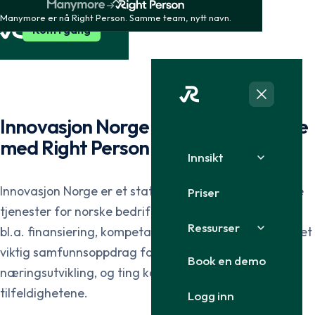
Manymore er nå Right Person. Samme team, nytt navn.
Kom i gang
Innovasjon Norge ansetter tryggere
med Right Person
Innsikt
Innovasjon Norge er et statlig selskap som yter viktige
Priser
tjenester for norske bedrifter og gründere, gjennom
Ressurser
bl.a. finansiering, kompetanse og rådgiving. Dette er et
viktig samfunnsoppdrag for å verne om norsk
Book en demo
næringsutvikling, og ting kan ikke overlates til
tilfeldighetene.
Logg inn