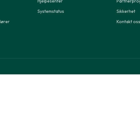
Hjelpesenter
Partnerpr
kk
Systemstatus
Sikkerhet
gital referansesjekk
dører
Kontakt os