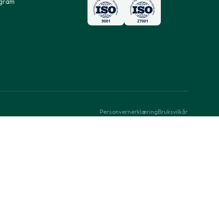
ogram
s
Personvernerklæring
Bruksvilkår