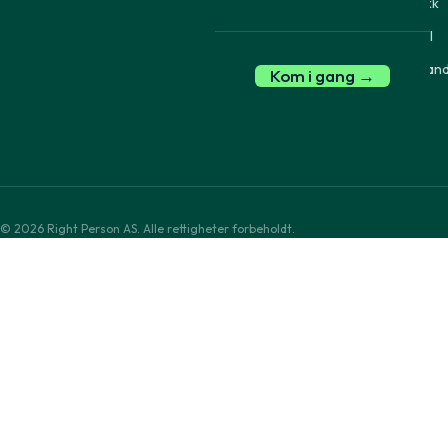
Bygg din egen sjekk
Medier, sosiale medier og fora
formålsbrev
Verifisering av utdanning
Referansesje
Integrasjoner / API
Vitnemålsportalen og
Strukturert di
Sammenlign leveran
internasjonale institusjoner
Kom i gang →
Politiattest-tilsyn
© 2026 Right Person AS. Alle rettigheter forbeholdt.