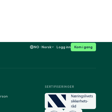
Dansk
English
Suomi
English
NO · Norsk
Logg inn
Kom i gang
SERTIFISERINGER
erson