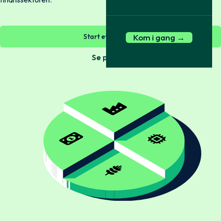
Start et tjek nu →
Kom i gang →
Se pakker