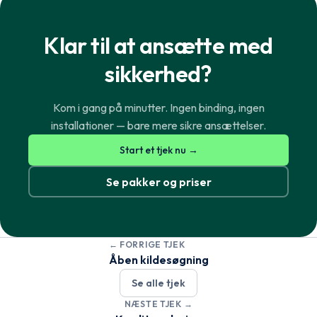
Klar til at ansætte med
sikkerhed?
Kom i gang på minutter. Ingen binding, ingen
installationer — bare mere sikre ansættelser.
Norsk
English
Start et tjek nu →
Se pakker og priser
Svenska
English
← FORRIGE TJEK
Dansk
English
Åben kildesøgning
Se alle tjek
Suomi
English
NÆSTE TJEK →