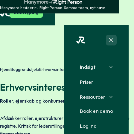
Manymore hedder nu Right Person. Samme team, nyt navn.
Kom i gang
Indsigt
Hjem
›
Baggrundstjek
›
Erhvervsinteresser
Priser
Erhvervsinteresser
Ressourcer
Roller, ejerskab og konkurser
Book en demo
Afdækker roller, ejerstrukturer og konkurshistorik fra offentlige
Log ind
registre. Kritisk for lederstillinger, bestyrelsesmedlemmer og
finanssektoren.