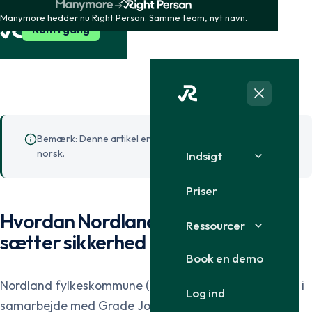
Manymore hedder nu Right Person. Samme team, nyt navn.
Kom i gang
Bemærk: Denne artikel er foreløbig kun tilgængelig på
norsk.
Indsigt
Priser
Hvordan Nordland fylkeskommune
Ressourcer
sætter sikkerhed på dagsordenen
Book en demo
Nordland fylkeskommune (norsk regionalforvaltning), i
Log ind
samarbejde med Grade Jobbnorge, har sat sikkerhed