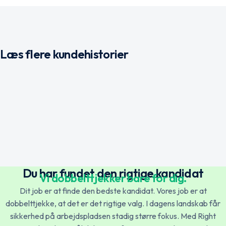
Læs flere kundehistorier
Hjemmelægerne fik effektive baggrundstjek
med Right Person
Innovation Norway ansætter tryggere med
Right Person
Læs mere →
Du har fundet den rigtige kandidat
Vi dobbelttjekker bare for dig.
Norsk
English
Læs mere →
Dit job er at finde den bedste kandidat. Vores job er at
dobbelttjekke, at det er det rigtige valg. I dagens landskab får
sikkerhed på arbejdspladsen stadig større fokus. Med Right
Svenska
English