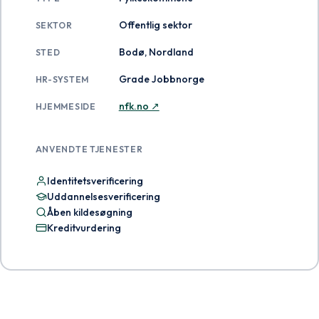
Offentlig sektor
SEKTOR
Bodø, Nordland
STED
Grade Jobbnorge
HR-SYSTEM
nfk.no ↗
HJEMMESIDE
ANVENDTE TJENESTER
Identitetsverificering
Uddannelsesverificering
Åben kildesøgning
Kreditvurdering