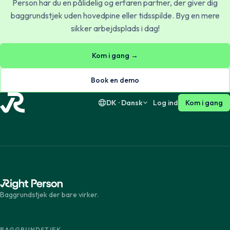
Person har du en pålidelig og erfaren partner, der giver dig
baggrundstjek uden hovedpine eller tidsspilde. Byg en mere
sikker arbejdsplads i dag!
Dansk
English
Kom i gang →
Suomi
English
Book en demo
DK · Dansk
Log ind
Kom i gang
Baggrundstjek der bare virker.
BAGGRUNDSTJEK