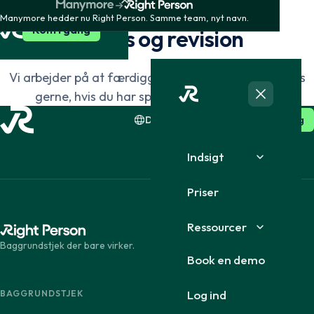
SEGMENTER
Manymore hedder nu Right Person. Samme team, nyt navn.
Dansk
English
Kom i gang
Finans og revision
Vi arbejder på at færdiggøre denne side. Kontakt os
Suomi
English
gerne, hvis du har spørgsmål i mellemtiden.
DK · Dansk
Log ind
Kom i gang
Indsigt
Priser
Ressourcer
Baggrundstjek der bare virker.
Book en demo
Log ind
BAGGRUNDSTJEK