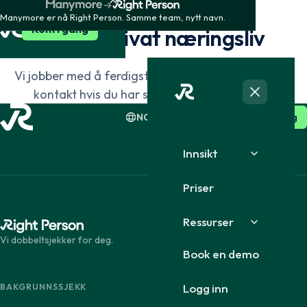
SEGMENTER
Manymore er nå Right Person. Samme team, nytt navn.
Dansk
English
Kom i gang
HR og privat næringsliv
Vi jobber med å ferdigstille denne siden. Ta gjerne
Suomi
English
kontakt hvis du har spørsmål i mellomtiden.
NO · Norsk
Logg inn
Kom i gang
Innsikt
Priser
Ressurser
Vi dobbeltsjekker for deg.
Book en demo
Logg inn
BAKGRUNNSSJEKK