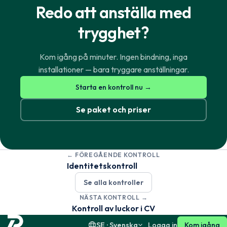
Redo att anställa med
trygghet?
Kom igång på minuter. Ingen bindning, inga
installationer — bara tryggare anställningar.
Norsk
English
Starta en kontroll nu →
Se paket och priser
Svenska
English
← FÖREGÅENDE KONTROLL
Dansk
English
Identitetskontroll
Se alla kontroller
Suomi
English
NÄSTA KONTROLL →
Kontroll av luckor i CV
SE · Svenska
Logga in
Kom igång