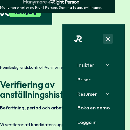
Manymore heter nu Right Person. Samma team, nytt namn.
Kom igång
Insikter
Hem
›
Bakgrundskontroll
›
Verifiering av anställningshistorik
Priser
Verifiering av
anställningshistorik
Resurser
Boka en demo
Befattning, period och arbetsgivare
Logga in
Vi verifierar att kandidatens uppgivna anställningshistorik