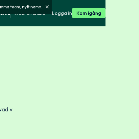
amma team, nytt namn.
Logga in
demo
SE · Svenska
Kom igång
sk
English
Kundhistorier
för
Så här använder våra kunder
Right Person
nska
English
Press
andra länder
ffentlig och
Pressomtal, pressmaterial och
e och aktivitet
ng
kontakt
sen
Hitta rätt paket
ser och
sk
English
Välj ett färdigt paket,
Systemstatus
eller bygg ditt eget med
GDPR och
Realtidsstatus för plattformen
exakt de kontroller du
l
ärkningar och
behöver.
vad vi
mi
English
Bygg din egen kontroll
ökning
i utvalda källor
Se paket
gisterutdrag