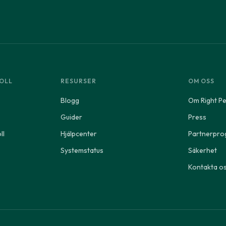
OLL
RESURSER
OM OSS
Blogg
Om Right P
Guider
Press
ll
Hjälpcenter
Partnerpr
Systemstatus
Säkerhet
Kontakta o