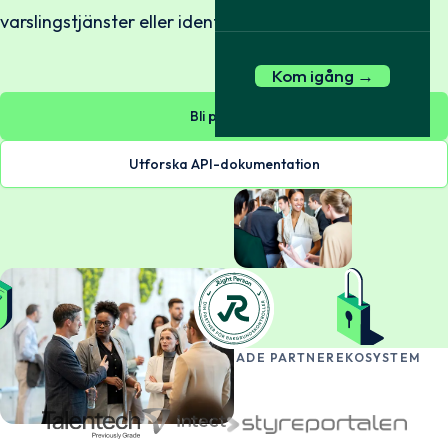
varslingstjänster eller identitetssäkring.
Kom igång →
Bli partner
Utforska API-dokumentation
BLI EN DEL AV VÅRT ETABLERADE PARTNEREKOSYSTEM