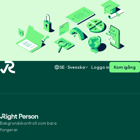
Dansk
English
Suomi
English
SE · Svenska
Logga in
Kom igång
Bakgrundskontroll som bara
fungerar.