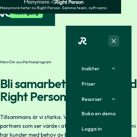
Manymore heter nu Right Person. Samma team, nytt namn.
Kom igång
Hem
›
Om oss
›
Partnerprogram
Insikter
Bli samarbetspartner med
Priser
Right Person
Resurser
Boka en demo
Tillsammans är vi starka. Vi letar hela tiden efter
partners som ser värde i att samarbeta — särskilt om ni
Logga in
har kunder med behov av bakgrundskontroll,